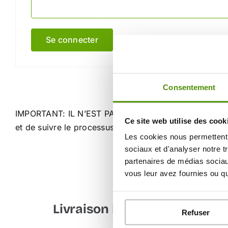
Se connecter
Se souvenir de moi
Mo
Consentement
IMPORTANT: IL N’EST PAS NECESSAIRE DE CREER UN 
Ce site web utilise des cook
et de suivre le processus de commande classique. Ce
Les cookies nous permettent d
sociaux et d'analyser notre t
partenaires de médias sociaux
vous leur avez fournies ou qu'
Livraison Rapide
S
Refuser