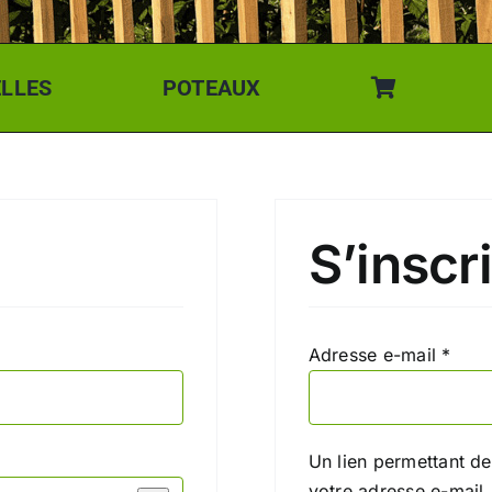
ELLES
POTEAUX
S’inscr
Obli
Adresse e-mail
*
Un lien permettant d
votre adresse e-mail.