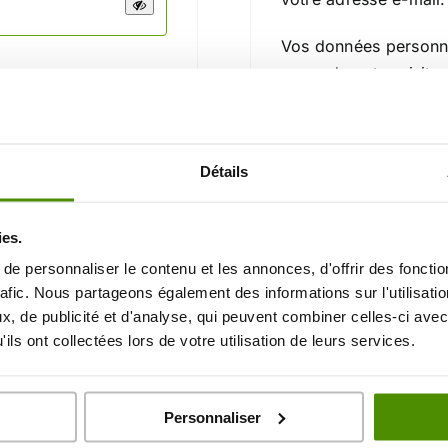
Vos données personne
cours de votre visite
t de passe perdu ?
d’autres raisons décr
S’inscrire
Détails
COMPTE POUR PASSER COMMANDE SUR NOTRE SITE. Il vous 
ies.
tte rubrique “mon compte” ne vous servira que pour suiv
e personnaliser le contenu et les annonces, d'offrir des fonctio
rafic. Nous partageons également des informations sur l'utilisati
, de publicité et d'analyse, qui peuvent combiner celles-ci avec
ils ont collectées lors de votre utilisation de leurs services.
upport Client
Entreprise Fran
Personnaliser